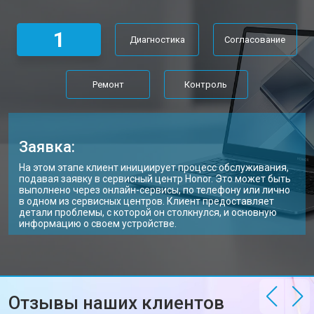
Замена Wi-Fi ноутбука Honor
от 2200 ₽
Заказать
1
Диагностика
Согласование
Ремонт цепи питания
от 3500 ₽
Заказать
Замена USB порта
от 2200 ₽
Заказать
Ремонт
Контроль
Замена звуковой карты
от 1700 ₽
Заказать
Замена кулера ноутбука Honor
от 2600 ₽
Заказать
Заявка:
Замена микрофона
от 2600 ₽
Заказать
На этом этапе клиент инициирует процесс обслуживания,
подавая заявку в сервисный центр Honor. Это может быть
Замена оперативной памяти
от 1100 ₽
Заказать
выполнено через онлайн-сервисы, по телефону или лично
в одном из сервисных центров. Клиент предоставляет
детали проблемы, с которой он столкнулся, и основную
Прошивка BIOS ноутбука Honor
от 1500 ₽
Заказать
информацию о своем устройстве.
Замена северного моста
от 3500 ₽
Заказать
Ремонт петель ноутбука Honor
от 3990 ₽
Заказать
Отзывы наших клиентов