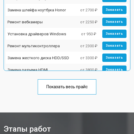
Замена шлейфа ноутбука Honor
от 2700 ₽
Заказать
Ремонт вебкамеры
от 2250 ₽
Заказать
Установка драйверов Windows
от 950 ₽
Заказать
Ремонт мультиконтроллера
от 2300 ₽
Заказать
Замена жесткого диска HDD/SSD
от 3300 ₽
Заказать
Замена разъема HDMI
от 3800 ₽
Заказать
Замена тачпада ноутбука Honor
от 1500 ₽
Заказать
Показать весь прайс
Замена клавиатуры
от 2900 ₽
Заказать
Замена аккумулятора
от 1200 ₽
Заказать
Замена материнской платы
от 2300 ₽
Заказать
Этапы работ
Замена матрицы ноутбука Honor
от 2300 ₽
Заказать