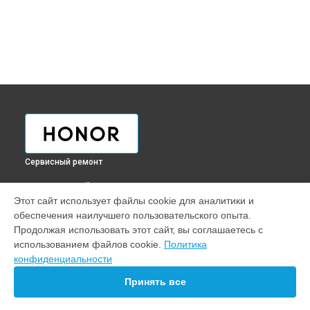
Сервисный ремонт
ВЫБЕРИ СВОЙ ГОРОД
Этот сайт использует файлы cookie для аналитики и
Ремонт южного моста ноутбука Honor в
Краснодаре
обеспечения наилучшего пользовательского опыта.
Ремонт южного моста ноутбука Honor в
Ростове-на-Дону
Продолжая использовать этот сайт, вы соглашаетесь с
Ремонт южного моста ноутбука Honor в
Нижнем
использованием файлов cookie.
Политика
Новгороде
конфиденциальности
Ремонт южного моста ноутбука Honor в
Новосибирске
Принять все
Ремонт южного моста ноутбука Honor в
Челябинске
Ремонт южного моста ноутбука Honor в
Екатеринбурге