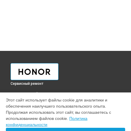
Сервисный ремонт
ВЫБЕРИ СВОЙ ГОРОД
Этот сайт использует файлы cookie для аналитики и
Замена динамика смарт-часов Honor в
Краснодаре
обеспечения наилучшего пользовательского опыта.
Замена динамика смарт-часов Honor в
Ростове-на-Дону
Продолжая использовать этот сайт, вы соглашаетесь с
Замена динамика смарт-часов Honor в
Нижнем Новгороде
использованием файлов cookie.
Политика
конфиденциальности
Замена динамика смарт-часов Honor в
Новосибирске