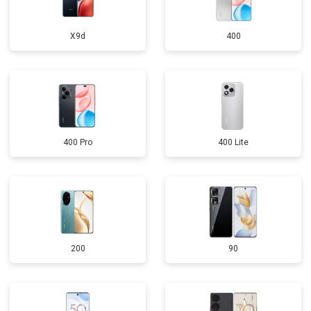
X9d
400
400 Pro
400 Lite
200
90