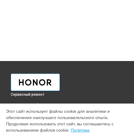
Сервисный ремонт
ВЫБЕРИ СВОЙ ГОРОД
Этот сайт использует файлы cookie для аналитики и
Ремонт телефона 20 Lite Honor в
Краснодаре
обеспечения наилучшего пользовательского опыта.
Ремонт телефона 20 Lite Honor в
Ростове-на-Дону
Продолжая использовать этот сайт, вы соглашаетесь с
Ремонт телефона 20 Lite Honor в
Нижнем Новгороде
использованием файлов cookie.
Политика