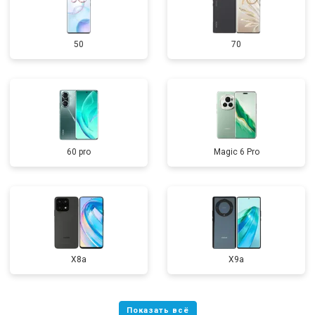
50
70
60 pro
Magic 6 Pro
X8a
X9a