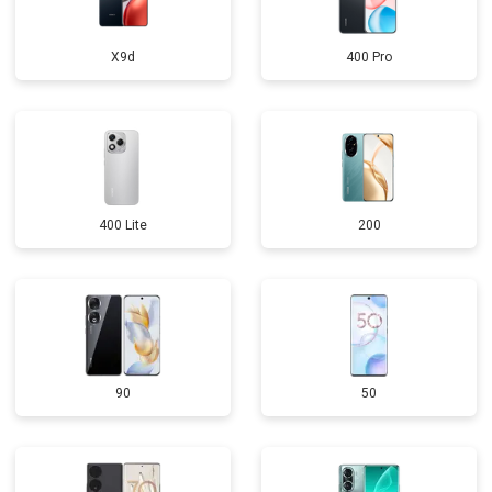
X9d
400 Pro
400 Lite
200
90
50