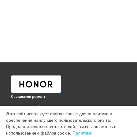
Сервисный ремонт
ВЫБЕРИ СВОЙ ГОРОД
Этот сайт использует файлы cookie для аналитики и
Ремонт телефона 400 Honor в
Краснодаре
обеспечения наилучшего пользовательского опыта.
Ремонт телефона 400 Honor в
Ростове-на-Дону
Продолжая использовать этот сайт, вы соглашаетесь с
Ремонт телефона 400 Honor в
Нижнем Новгороде
использованием файлов cookie.
Политика