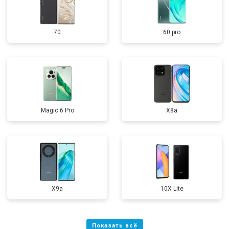
70
60 pro
Magic 6 Pro
X8a
X9a
10X Lite