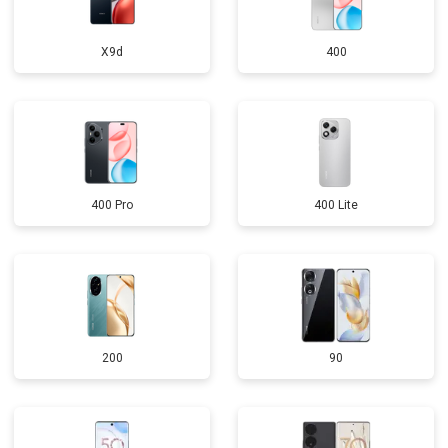
X9d
400
400 Pro
400 Lite
200
90