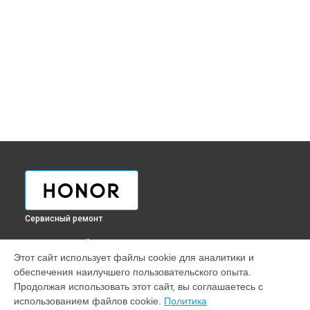
Сервисный ремонт
ВЫБЕРИ СВОЙ ГОРОД
Этот сайт использует файлы cookie для аналитики и
Ремонт телефона 10 Honor в
Краснодаре
обеспечения наилучшего пользовательского опыта.
Ремонт телефона 10 Honor в
Ростове-на-Дону
Продолжая использовать этот сайт, вы соглашаетесь с
Ремонт телефона 10 Honor в
Нижнем Новгороде
использованием файлов cookie.
Политика