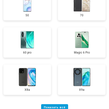
50
70
60 pro
Magic 6 Pro
X8a
X9a