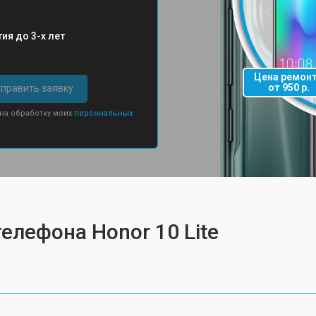
ия до 3-х лет
Цена ремон
от 950 р.
править заявку
 на обработку моих
персональных
елефона Honor 10 Lite