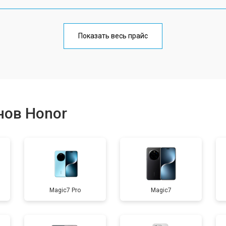
от 70 мин
о
Показать весь прайс
от 50 мин
о
от 70 мин
о
нов Honor
от 60 мин
о
от 60 мин
о
Magic7 Pro
Magic7
от 60 мин
о