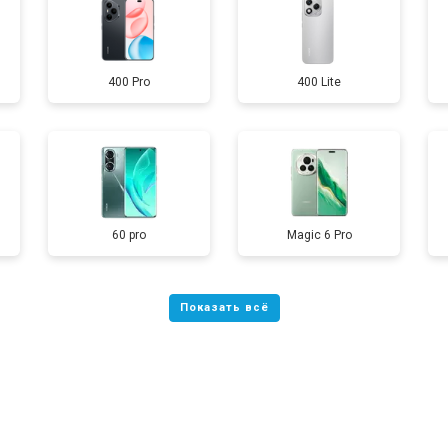
от 60 мин
о
400 Pro
400 Lite
от 50 мин
о
от 90 мин
о
от 40 мин
о
60 pro
Magic 6 Pro