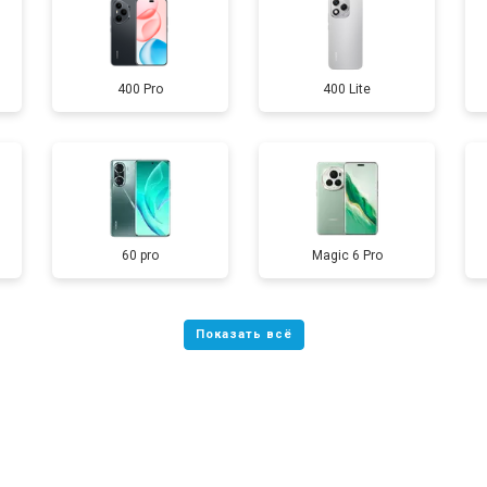
от 60 мин
о
400 Pro
400 Lite
от 50 мин
о
от 90 мин
о
от 40 мин
о
60 pro
Magic 6 Pro