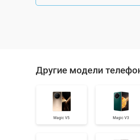
Замена шлейфа
Замена разъема питания
Ремонт камеры
Другие модели телефо
Замена материнской платы
Замена задней крышки
Magic V5
Magic V3
Замена дисплея (экрана)