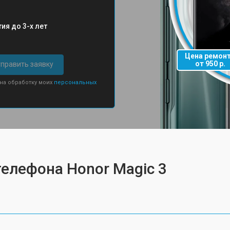
ия до 3-х лет
Цена ремон
от 950 р.
править заявку
 на обработку моих
персональных
телефона Honor Magic 3