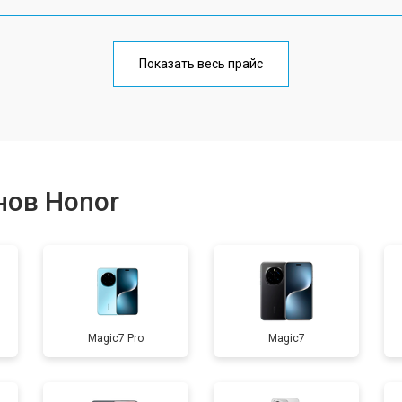
от 70 мин
о
Показать весь прайс
от 50 мин
о
от 70 мин
о
нов Honor
от 60 мин
о
от 60 мин
о
Magic7 Pro
Magic7
от 60 мин
о