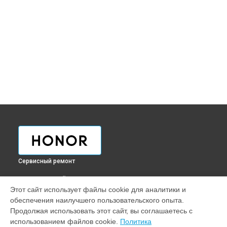
Сервисный ремонт
ВЫБЕРИ СВОЙ ГОРОД
Этот сайт использует файлы cookie для аналитики и
Ремонт GPS-модуля телефона Honor в
Краснодаре
обеспечения наилучшего пользовательского опыта.
Ремонт GPS-модуля телефона Honor в
Ростове-на-Дону
Продолжая использовать этот сайт, вы соглашаетесь с
Ремонт GPS-модуля телефона Honor в
Нижнем Новгороде
использованием файлов cookie.
Политика