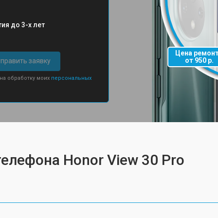
ия до 3-х лет
Цена ремон
от 950 р.
править заявку
 на обработку моих
персональных
елефона Honor View 30 Pro