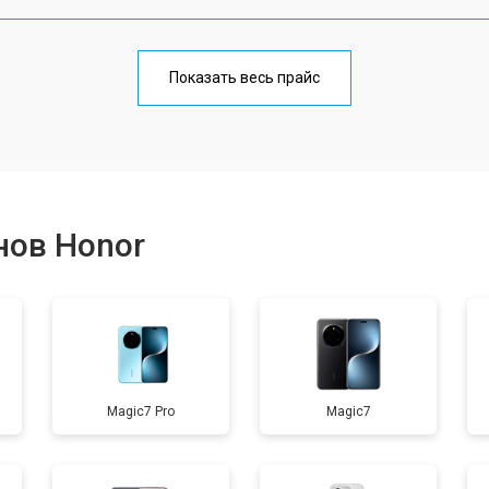
от 70 мин
о
Показать весь прайс
от 50 мин
о
от 70 мин
о
нов Honor
от 60 мин
о
от 60 мин
о
Magic7 Pro
Magic7
от 60 мин
о