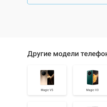
Замена шлейфа
Замена разъема питания
Ремонт камеры
Другие модели телефо
Замена материнской платы
Замена задней крышки
Magic V5
Magic V3
Замена дисплея (экрана)