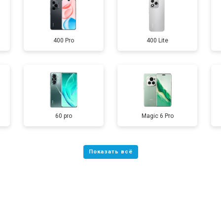
от 60 мин
о
400 Pro
400 Lite
от 50 мин
о
от 90 мин
о
от 40 мин
о
60 pro
Magic 6 Pro