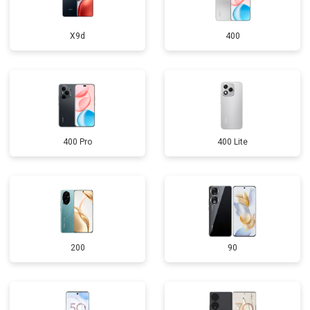
X9d
400
400 Pro
400 Lite
200
90