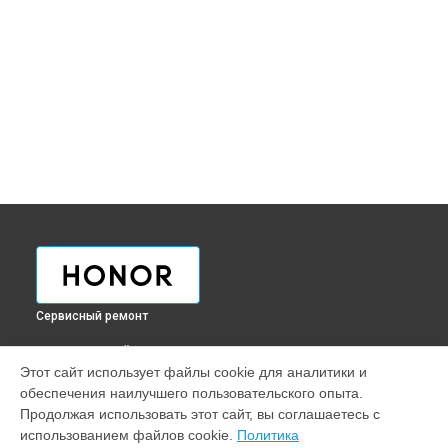
Сервисный ремонт
ВЫБЕРИ СВОЙ ГОРОД
Этот сайт использует файлы cookie для аналитики и
Ремонт телефона X30 Max Honor в
Краснодаре
обеспечения наилучшего пользовательского опыта.
Ремонт телефона X30 Max Honor в
Ростове-на-Дону
Продолжая использовать этот сайт, вы соглашаетесь с
Ремонт телефона X30 Max Honor в
Нижнем Новгороде
использованием файлов cookie.
Политика