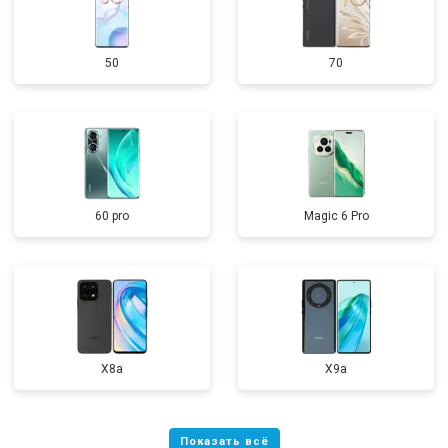
50
70
60 pro
Magic 6 Pro
X8a
X9a